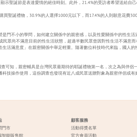
，顯示聖誕節是表達愛情的絕佳時刻。此外，21.4%的受訪者希望送給自己
來購買聖誕禮物，30.9%的人選擇1000元以下，而17.4%的人則願意花費
營是門不小的學問，如何建立關係中的親密感，以及性愛關係中的性生活
高達7成民眾尚不滿意目前的性生活狀態，超過半數民眾曾因對性生活不滿意
性生活滿意度」在親密關係中舉足輕重。隨著數位科技時代來臨，國人的
這份調查可知，親密輔具是台灣民眾最期待的耶誕禮物第一名，次之為與伴侶
播科技操作使用，這份調查也發現有近八成民眾送贈對象為親密伴侶或有
點
顧客服務
問門市
活動得獎名單
端智能販售館
官方會員活動