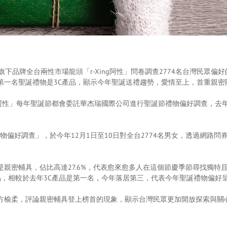
下品牌全台兩性市場龍頭「r-Xing阿性」問卷調查2774名台灣民眾
第一名聖誕禮物是3C產品，顯示今年聖誕送禮趨勢，愛情至上，首重親密
ng阿性」每年聖誕節都會委託華杰瑞國際公司進行聖誕節禮物偏好調查，去
物偏好調查」，於今年12月1日至10日對全台2774名男女，透過網路問券
親密輔具，佔比高達27.6%，代表愈來愈多人在這個節慶季節尋找獨特
C產品，相較於去年3C產品是第一名，今年落居第三，代表今年聖誕禮物偏好
方榆柔，評論親密輔具登上榜首的現象，顯示台灣民眾更加開放探索與關