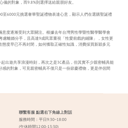
心儀的對象，而9.8%則選擇送給親朋好友。
3000至6000元挑選奢華聖誕禮物表達心意，顯示人們在選購聖誕禮
滿意度逐漸受到大眾關注。根據去年台灣男性學暨性醫學醫學會
而考慮離婚分手，且高達9成民眾重視「性愛前戲的鋪陳」，女性更
性態度早已不再封閉，如何獲取正確性知識，消費採買新穎多元
一起出遊共享浪漫時刻，再次之是3C產品，但其實不少親密輔具能
好感的對象，可見親密輔具不僅只是一份節慶禮物，更是伴侶間
聯繫客服 點選右下角線上對話
服務時間：平日9:30~18:00
(午休時間12:00-13:30)