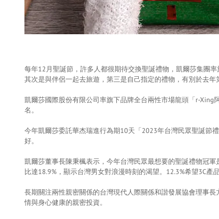
每年12月聖誕節，許多人都很期待交換聖誕禮物，凱爾莎集團率旗
其次是與伴侶一起去旅遊，第三是自己指定的禮物，有別於去年
凱爾莎國際股份有限公司率旗下品牌全台兩性市場龍頭「r-Xi
名。
今年凱爾莎委託華杰瑞進行為期10天「2023年台灣民眾聖誕節禮
好。
凱爾莎董事長陳秉楓表示，今年台灣民眾最想要的聖誕禮物冠軍是
比達18.9%，顯示台灣男女對浪漫時刻的渴望。12.3%希望3
長期關注兩性親密關係的台灣現代人際關係和諧發展協會理事長
情與身心健康的親密投資。