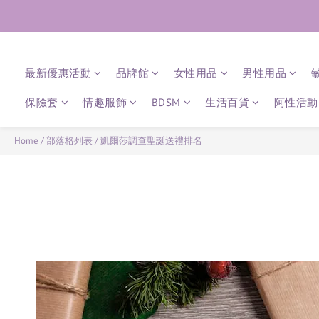
最新優惠活動
品牌館
女性用品
男性用品
保險套
情趣服飾
BDSM
生活百貨
阿性活動 
Home
/
部落格列表
/
凱爾莎調查聖誕送禮排名