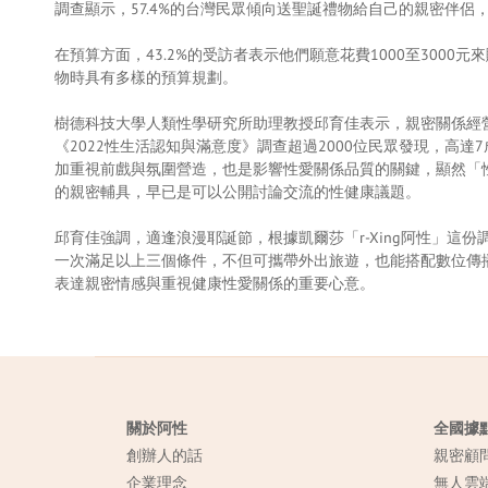
調查顯示，57.4%的台灣民眾傾向送聖誕禮物給自己的親密伴侶
在預算方面，43.2%的受訪者表示他們願意花費1000至3000元
物時具有多樣的預算規劃。
樹德科技大學人類性學研究所助理教授邱育佳表示，親密關係經
《2022性生活認知與滿意度》調查超過2000位民眾發現，
加重視前戲與氛圍營造，也是影響性愛關係品質的關鍵，顯然「
的親密輔具，早已是可以公開討論交流的性健康議題。
邱育佳強調，適逢浪漫耶誕節，根據凱爾莎「r-Xing阿性」
一次滿足以上三個條件，不但可攜帶外出旅遊，也能搭配數位傳
表達親密情感與重視健康性愛關係的重要心意。
關於阿性
全國據
創辦人的話
親密顧
企業理念
無人雲