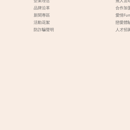
企業理念
無人雲
品牌沿革
合作加
新聞專區
愛情Fu
活動花絮
戀愛體
防詐騙聲明
人才招