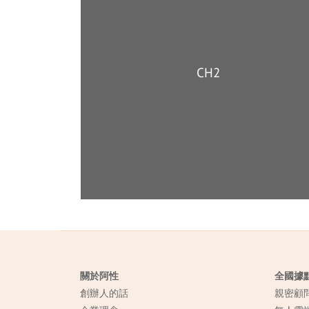
CH2
關於阿性
全國據
創辦人的話
親密顧