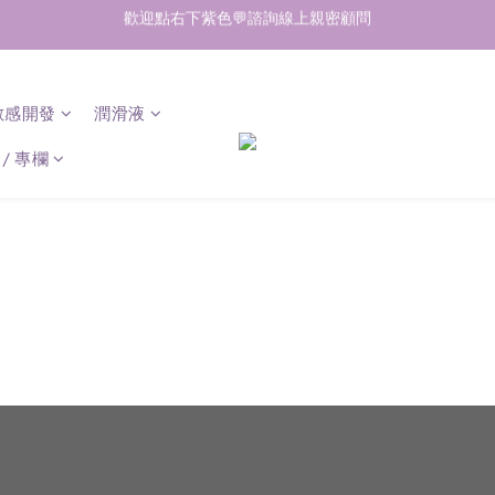
歡迎點右下紫色💬諮詢線上親密顧問
加入會員即享50元購物金  訂單商品好評再享30元購物金
加入會員即享50元購物金  訂單商品好評再享30元購物金
敏感開發
潤滑液
/ 專欄