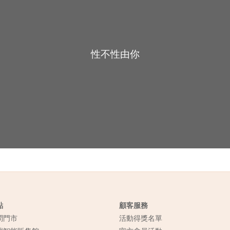
性不性由你
點
顧客服務
問門市
活動得獎名單