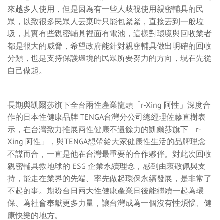
來越多人使用，但是因為有一些人歧視使用親密輔具的民
眾，以致很多民眾人丟棄時只能包緊緊，直接丟到一般垃
圾，其實有些親密輔具裡面有電池，這樣對環境與回收業者
都是很大的威脅，希望政府能針對親密輔具做出明確的回收
分類，也是支持保護環境的民眾所要努力的方向，現在先從
自己做起。
長期與凱爾莎旗下全台兩性產業龍頭「r-Xing 阿性」深度合
作的日本性健康品牌 TENGA台灣分公司總經理佐藤直樹表
示，在台灣致力推展兩性健康不遺餘力的凱爾莎旗下「r-
Xing 阿性」，與TENGA想帶給大家健康性生活的品牌理念
不謀而合，一直是他在台灣最重要的合作夥伴。對此次回收
親密輔具救地球的 ESG 企業永續理念，感到由衷敬佩與支
持，能走在業界的先端、率先做起環保永續發展，是非常了
不起的事。期盼台日兩大性健康產業日後能繼續一起為環
保、為社會奉獻更多力量，讓台灣成為一個沒有性煩惱、健
康快樂的地方。