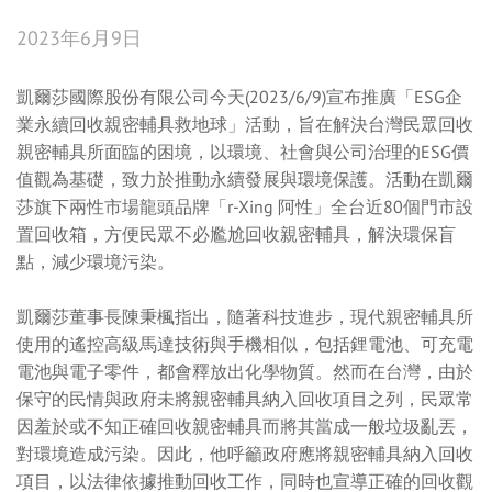
2023年6月9日
凱爾莎國際股份有限公司今天(2023/6/9)宣布推廣「ESG企
業永續回收親密輔具救地球」活動，旨在解決台灣民眾回收
親密輔具所面臨的困境，以環境、社會與公司治理的ESG價
值觀為基礎，致力於推動永續發展與環境保護。活動在凱爾
莎旗下兩性市場龍頭品牌「r-Xing 阿性」全台近80個門市設
置回收箱，方便民眾不必尷尬回收親密輔具，解決環保盲
點，減少環境污染。
凱爾莎董事長陳秉楓指出，隨著科技進步，現代親密輔具所
使用的遙控高級馬達技術與手機相似，包括鋰電池、可充電
電池與電子零件，都會釋放出化學物質。然而在台灣，由於
保守的民情與政府未將親密輔具納入回收項目之列，民眾常
因羞於或不知正確回收親密輔具而將其當成一般垃圾亂丟，
對環境造成污染。因此，他呼籲政府應將親密輔具納入回收
項目，以法律依據推動回收工作，同時也宣導正確的回收觀