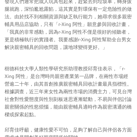
發現人們通常把成人玩具包起來，趕緊丟到垃圾車，轉身拔
腿就跑，深怕尷尬露餡，這其實是對環保有一定危險性的做
法。由於找不到相關資源與缺乏執行能力，她尋求很多親密
輔具用品店協助，只有「r-Xing 阿性」願意參與回收計畫，
「我真的非常感動，因為r-Xing 阿性不僅是很好的傾聽者，
更是積極執行的實踐者。我要感謝r-Xing 阿性幫助全台男女
解決親密輔具的回收問題，讓地球變得更好。」
樹德科技大學人類性學研究所助理教授邱育佳表示，「r-
Xing 阿性」是台灣時尚親密產業第一品牌，在兩性市場經
營逾二十年，由其首創推廣親密輔具回收計畫最具指標性。
根據調查，近三年來女性為兩性市場的消費主力，可見台灣
社會對性愛態度與性別刻板迷思逐漸鬆動，不易與伴侶討論
親密關係的性慾煩惱，能由親密輔具適時作為親密溝通的橋
樑或探索起點。
邱育佳呼籲，健康性愛不可怕，足夠了解自己與伴侶各方面