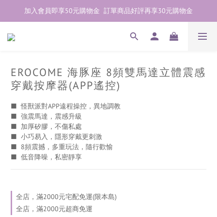
加入會員即享50元購物金  訂單商品好評再享30元購物金
歡迎點右下紫色💬諮詢線上親密顧問
加入會員即享50元購物金  訂單商品好評再享30元購物金
EROCOME 海豚座 8頻雙馬達立體震感
穿戴按摩器(APP遙控)
■  怪獸派對APP遠程操控，異地調教
■  強震馬達，震感升級
■  加厚矽膠，不傷私處
■  小巧易入，隱形穿戴更刺激
■  8頻震撼，多重玩法，隨行歡愉
■  低音降噪，私密靜享
全店，滿2000元宅配免運(限本島)
全店，滿2000元超商免運