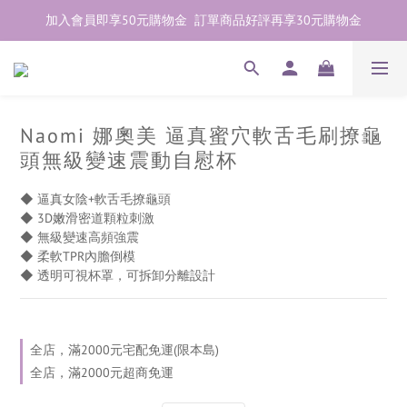
加入會員即享50元購物金  訂單商品好評再享30元購物金
加入會員即享50元購物金  訂單商品好評再享30元購物金
歡迎點右下紫色💬諮詢線上親密顧問
加入會員即享50元購物金  訂單商品好評再享30元購物金
Naomi 娜奧美 逼真蜜穴軟舌毛刷撩龜
頭無級變速震動自慰杯
◆ 逼真女陰+軟舌毛撩龜頭
◆ 3D嫩滑密道顆粒刺激
◆ 無級變速高頻強震
◆ 柔軟TPR內膽倒模
◆ 透明可視杯罩，可拆卸分離設計
全店，滿2000元宅配免運(限本島)
全店，滿2000元超商免運