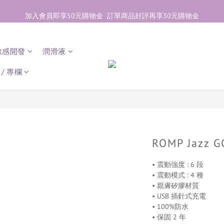
加入會員即享50元購物金  訂單商品好評再享30元購物金
加入會員即享50元購物金  訂單商品好評再享30元購物金
歡迎點右下紫色💬諮詢線上親密顧問
敏感開發
潤滑液
加入會員即享50元購物金  訂單商品好評再享30元購物金
/ 專欄
ROMP Jazz
• 震動強度 : 6 段
• 震動模式 : 4 種
• 親膚矽膠材質
• USB 插針式充電
• 100%防水
• 保固 2 年