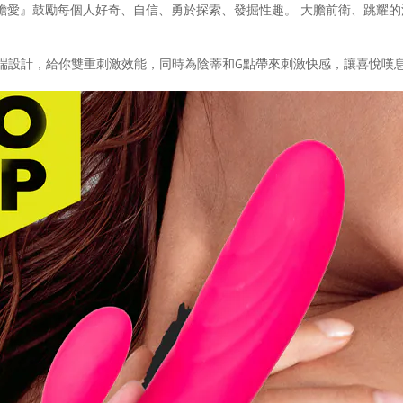
玩、大膽愛』鼓勵每個人好奇、自信、勇於探索、發掘性趣。 大膽前衛、跳耀
軟的頂端設計，給你雙重刺激效能，同時為陰蒂和G點帶來刺激快感，讓喜悅嘆