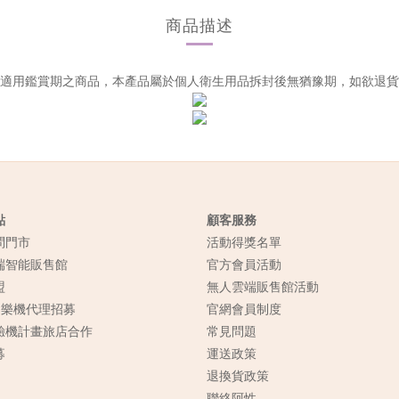
商品描述
適用鑑賞期之商品，本產品屬於個人衛生用品拆封後無猶豫期，如欲退貨
點
顧客服務
問門市
活動得獎名單
端智能販售館
官方會員活動
盟
無人雲端販售館活動
n樂機代理招募
官網會員制度
驗機計畫旅店合作
常見
問題
募
運送政策
退換貨政策
聯絡阿性