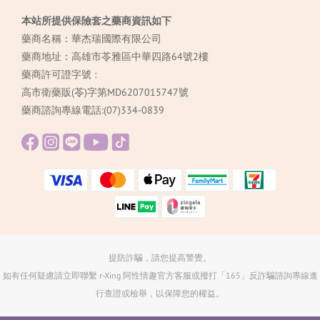
本站所提供保險套之藥商資訊如下
藥商名稱：華杰瑞國際有限公司
藥商地址：高雄市苓雅區中華四路64號2樓
藥商許可證字號 :
高市衛藥販(苓)字第MD6207015747號
藥商諮詢專線電話:(07)334-0839
提防詐騙，請您提高警覺。
如有任何疑慮請立即聯繫 r-Xing 阿性情趣官方客服或撥打「165」反詐騙諮詢專線進
行查證或檢舉，以保障您的權益。