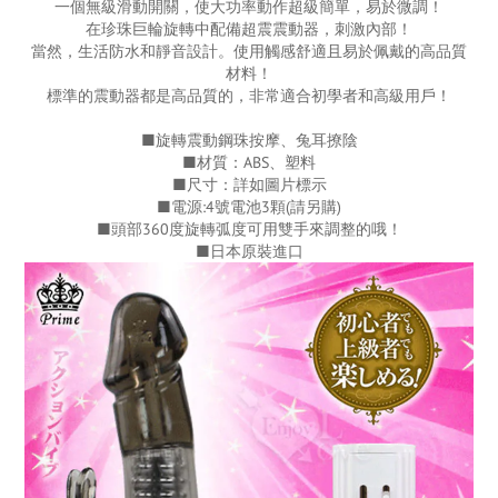
一個無級滑動開關，使大功率動作超級簡單，易於微調！
在珍珠巨輪旋轉中配備超震震動器，刺激內部！
當然，生活防水和靜音設計。使用觸感舒適且易於佩戴的高品質
材料！
標準的震動器都是高品質的，非常適合初學者和高級用戶！
■旋轉震動鋼珠按摩、兔耳撩陰
■材質：ABS、塑料
■尺寸：詳如圖片標示
■電源:4號電池3顆(請另購)
■頭部360度旋轉弧度可用雙手來調整的哦！
■日本原裝進口