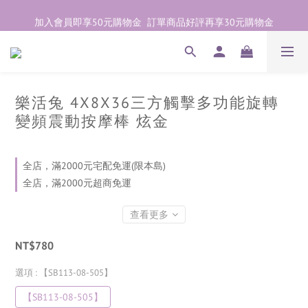
加入會員即享50元購物金  訂單商品好評再享30元購物金
加入會員即享50元購物金  訂單商品好評再享30元購物金
歡迎點右下紫色💬諮詢線上親密顧問
加入會員即享50元購物金  訂單商品好評再享30元購物金
樂活兔 4X8X36三方觸擊多功能旋轉
變頻震動按摩棒 炫金
全店，滿2000元宅配免運(限本島)
全店，滿2000元超商免運
查看更多
NT$780
選項
: 【SB113-08-505】
【SB113-08-505】