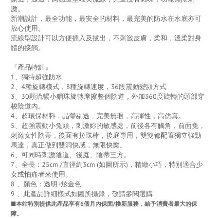
激。
新潮設計，最全功能，最安全的材料，最完美的防水在水底亦可
放心使用。
流線型設計可以方便插入及拔出，不刺激皮膚，柔和，溫柔對身
體的接觸。
『產品特點』
1、獨特超強防水.
2、4種旋轉模式，8種旋轉速度，36段震動變頻方式
3、30顆流暢小鋼珠旋轉摩擦整個陰道，外加360度旋轉的頭部穿
梭陰道內。
4、超環保材料，晶瑩剔透，完美無瑕，高彈性，高仿真。
5、超強震動小兔頭，刺激妳的敏感處，前後各有觸角，前面兔，
刺激女性陰蒂，後面有拉珠棒，後庭專用，雙雙都配置獨立強勁
馬達，真正做到雙洞快感，無限快樂。
6、可同時刺激陰道、後庭、陰蒂三方。
7、全長：25cm /直徑約3cm (如圖所示)，精緻小巧，特別適合少
女或怕痛者來使用。
8 、顏色：透明+炫金色
9 、此產品詳細樣式如圖所攝錄，敬請參閱選購
■本站特別提供此產品享有6個月內保固/換新服務，給予消費者最大的保
障。