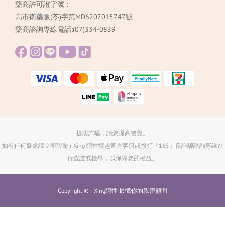
藥商許可證字號 :
高市衛藥販(苓)字第MD6207015747號
藥商諮詢專線電話:(07)334-0839
提防詐騙，請您提高警覺。
如有任何疑慮請立即聯繫 r-Xing 阿性情趣官方客服或撥打「165」反詐騙諮詢專線進
行查證或檢舉，以保障您的權益。
Copyright © r-Xing阿性 最懂你的親密顧問
立即購買