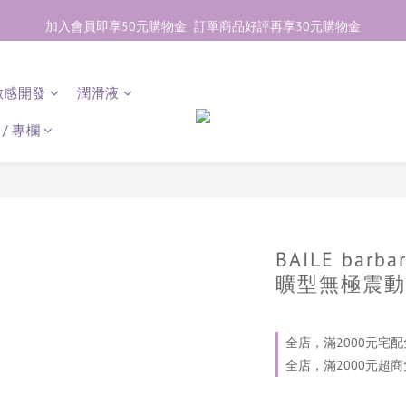
加入會員即享50元購物金  訂單商品好評再享30元購物金
加入會員即享50元購物金  訂單商品好評再享30元購物金
歡迎點右下紫色💬諮詢線上親密顧問
敏感開發
潤滑液
加入會員即享50元購物金  訂單商品好評再享30元購物金
/ 專欄
BAILE bar
曠型無極震動
全店，滿2000元宅配
全店，滿2000元超