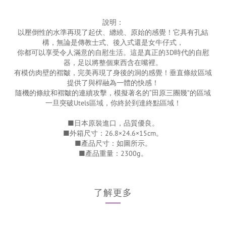
說明：
以壓倒性的水準再現了起伏、纏繞、原始的感覺！它具有孔結
構，無論是傳教士式、後入式還是女牛仔式，
你都可以享受令人滿意的自慰生活。這是真正的3D時代的自慰
器，足以將整個東西含在嘴裡。
有模仿肉壁的褶皺，完美再現了身後的洞的感覺！垂直條紋區域
提供了與桿融為一體的快感！
隨機的條紋和褶皺的連續攻擊，模擬著名的“田原三團幾”的區域
一旦突破Utels區域，你終於到達終點區域！
■日本原裝進口，品質優良。
■外箱尺寸：26.8×24.6×15cm。
■產品尺寸：如圖所示。
■產品重量：2300g。
了解更多