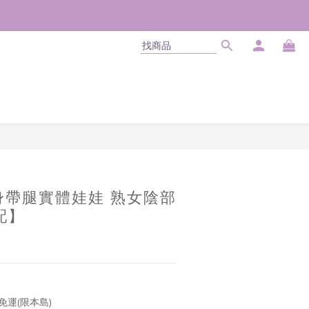
立即購買
身帶腿實體娃娃 熟女陰部
配】
免運(限本島)