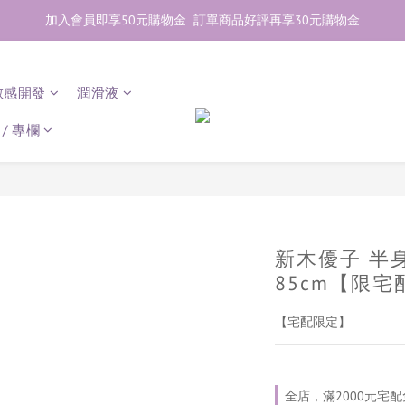
加入會員即享50元購物金  訂單商品好評再享30元購物金
加入會員即享50元購物金  訂單商品好評再享30元購物金
歡迎點右下紫色💬諮詢線上親密顧問
敏感開發
潤滑液
加入會員即享50元購物金  訂單商品好評再享30元購物金
/ 專欄
新木優子 半
85cm【限宅
【宅配限定】
全店，滿2000元宅配