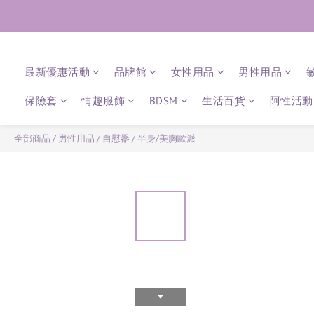
最新優惠活動
品牌館
女性用品
男性用品
保險套
情趣服飾
BDSM
生活百貨
阿性活動 
全部商品
/
男性用品
/
自慰器
/
半身/美胸歐派