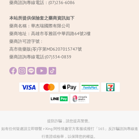
藥商諮詢專線電話：(07)236-6086
本站所提供保險套之藥商資訊如下
藥商名稱：華杰瑞國際有限公司
藥商地址：高雄市苓雅區中華四路64號2樓
藥商許可證字號 :
高市衛藥販(苓)字第MD6207015747號
藥商諮詢專線電話:(07)334-0839
提防詐騙，請您提高警覺。
如有任何疑慮請立即聯繫 r-Xing 阿性情趣官方客服或撥打「165」反詐騙諮詢專線進
行查證或檢舉，以保障您的權益。