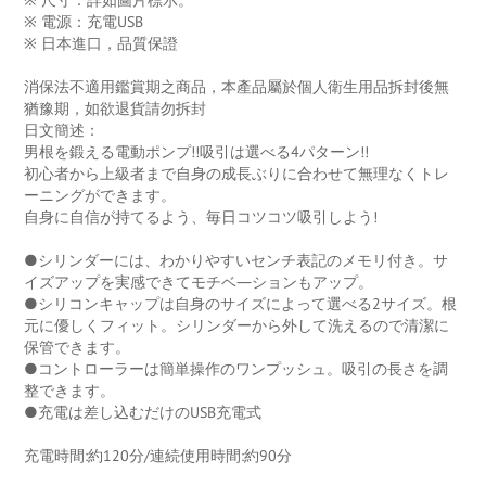
※ 電源：充電USB
※ 日本進口，品質保證
消保法不適用鑑賞期之商品，本產品屬於個人衛生用品拆封後無
猶豫期，如欲退貨請勿拆封
日文簡述：
男根を鍛える電動ポンプ!!吸引は選べる4パターン!!
初心者から上級者まで自身の成長ぶりに合わせて無理なくトレ
ーニングができます。
自身に自信が持てるよう、毎日コツコツ吸引しよう!
●シリンダーには、わかりやすいセンチ表記のメモリ付き。サ
イズアップを実感できてモチベ―ションもアップ。
●シリコンキャップは自身のサイズによって選べる2サイズ。根
元に優しくフィット。シリンダーから外して洗えるので清潔に
保管できます。
●コントローラーは簡単操作のワンプッシュ。吸引の長さを調
整できます。
●充電は差し込むだけのUSB充電式
充電時間:約120分/連続使用時間:約90分