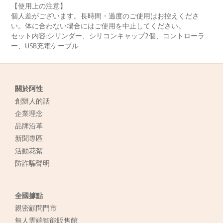
【使用上の注意】
個人差がございます。長時間・過度のご使用はお控えくださ
い。体に合わない場合にはご使用を中止してください。
セット内容:シリンダー、シリコンキャップ2個、コントローラ
ー、USB充電ケーブル
關於阿性
創辦人的話
企業理念
品牌沿革
新聞專區
活動花絮
防詐騙聲明
全國據點
親密顧問門市
無人雲端智能販售館