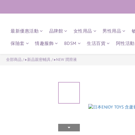
最新優惠活動
品牌館
女性用品
男性用品
保險套
情趣服飾
BDSM
生活百貨
阿性活動 
全部商品
/
▸新品親密輔具
/
▸NEW 潤滑液