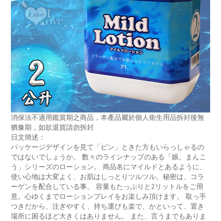
消保法不適用鑑賞期之商品，本產品屬於個人衛生用品拆封後無
猶豫期，如欲退貨請勿拆封
日文簡述：
パッケージデザインを見て「ピン」ときた方もいらっしゃるの
ではないでしょうか。 数々のラインナップのある「娘。まんこ
う」シリーズのローション。 商品名にマイルドとあるように、
使い心地は大変よく、お肌はしっとりツルツル。秘密は、コラ
ーゲンを配合している事。 容量もたっぷりと2リットルをご用
意。心ゆくまでローションプレイをお楽しみ頂けます。 取っ手
つきだから、注ぎやすく、持ち運びも楽で、かといって、置き
場所に困るほど大きくはありません。 また、言うまでもありま