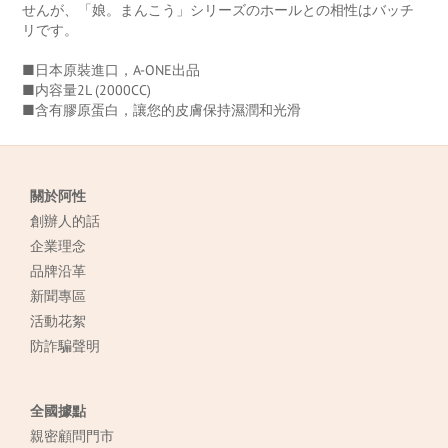
せんが、「娘。まんこう」シリーズのホールとの相性はバッチ
リです。
■日本原裝進口，A-ONE出品
■内容量2L (2000CC)
■含有膠原蛋白，讓您的皮膚保持濕潤和光滑
關於阿性
創辦人的話
企業理念
品牌沿革
新聞專區
活動花絮
防詐騙聲明
全國據點
親密顧問門市