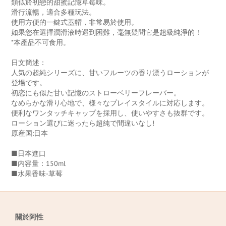
類似於初戀的甜蜜記憶草莓味。
滑行流暢，適合多種玩法。
使用方便的一鍵式蓋帽，非常易於使用。
如果您在選擇潤滑液時遇到困難，毫無疑問它是超級純淨的！
*本產品不可食用。
日文簡述：
人気の超純シリーズに、甘いフルーツの香り漂うローションが
登場です。
初恋にも似た甘い記憶のストローベリーフレーバー。
なめらかな滑り心地で、様々なプレイスタイルに対応します。
便利なワンタッチキャップを採用し、使いやすさも抜群です。
ローション選びに迷ったら超純で間違いなし!
原産国:日本
■日本進口
■内容量：150ml
■水果香味-草莓
關於阿性