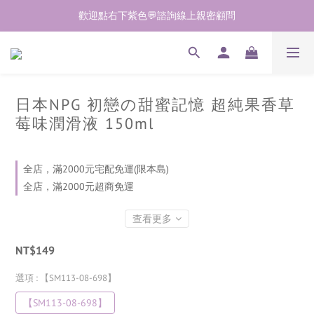
歡迎點右下紫色💬諮詢線上親密顧問
加入會員即享50元購物金  訂單商品好評再享30元購物金
加入會員即享50元購物金  訂單商品好評再享30元購物金
日本NPG 初戀の甜蜜記憶 超純果香草
莓味潤滑液 150ml
全店，滿2000元宅配免運(限本島)
全店，滿2000元超商免運
查看更多
NT$149
選項
: 【SM113-08-698】
【SM113-08-698】