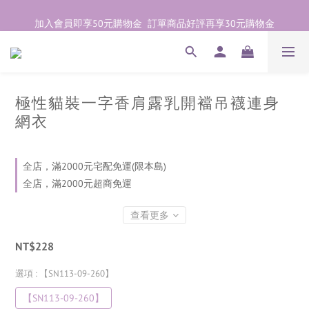
加入會員即享50元購物金  訂單商品好評再享30元購物金
加入會員即享50元購物金  訂單商品好評再享30元購物金
歡迎點右下紫色💬諮詢線上親密顧問
加入會員即享50元購物金  訂單商品好評再享30元購物金
極性貓裝一字香肩露乳開襠吊襪連身
網衣
全店，滿2000元宅配免運(限本島)
全店，滿2000元超商免運
查看更多
NT$228
選項
: 【SN113-09-260】
【SN113-09-260】