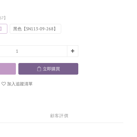
267】
7】
黑色【SN113-09-268】
立即購買
加入追蹤清單
顧客評價