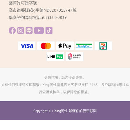
藥商許可證字號 :
高市衛藥販(苓)字第MD6207015747號
藥商諮詢專線電話:(07)334-0839
提防詐騙，請您提高警覺。
如有任何疑慮請立即聯繫 r-Xing 阿性情趣官方客服或撥打「165」反詐騙諮詢專線進
行查證或檢舉，以保障您的權益。
Copyright © r-Xing阿性 最懂你的親密顧問
立即購買