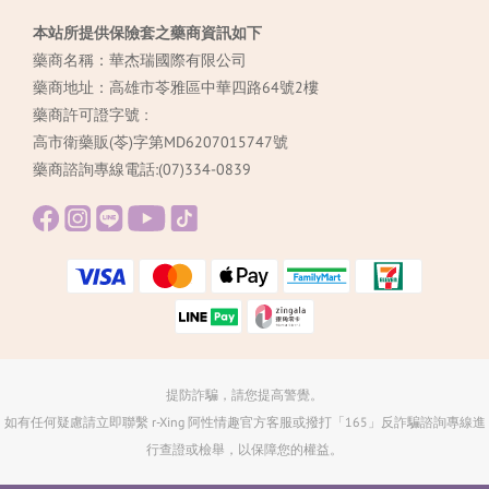
本站所提供保險套之藥商資訊如下
藥商名稱：華杰瑞國際有限公司
藥商地址：高雄市苓雅區中華四路64號2樓
藥商許可證字號 :
高市衛藥販(苓)字第MD6207015747號
藥商諮詢專線電話:(07)334-0839
提防詐騙，請您提高警覺。
如有任何疑慮請立即聯繫 r-Xing 阿性情趣官方客服或撥打「165」反詐騙諮詢專線進
行查證或檢舉，以保障您的權益。