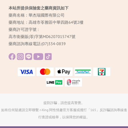
本站所提供保險套之藥商資訊如下
藥商名稱：華杰瑞國際有限公司
藥商地址：高雄市苓雅區中華四路64號2樓
藥商許可證字號 :
高市衛藥販(苓)字第MD6207015747號
藥商諮詢專線電話:(07)334-0839
提防詐騙，請您提高警覺。
如有任何疑慮請立即聯繫 r-Xing 阿性情趣官方客服或撥打「165」反詐騙諮詢專線進
行查證或檢舉，以保障您的權益。