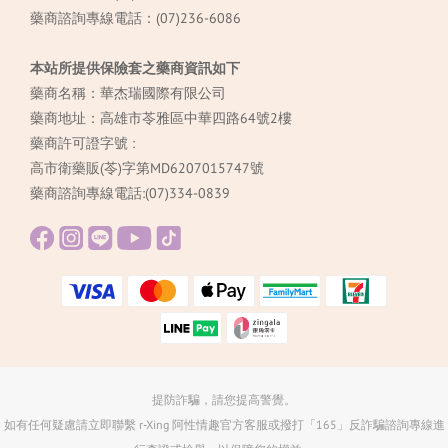
藥商諮詢專線電話：(07)236-6086
本站所提供保險套之藥商資訊如下
藥商名稱：華杰瑞國際有限公司
藥商地址：高雄市苓雅區中華四路64號2樓
藥商許可證字號 :
高市衛藥販(苓)字第MD6207015747號
藥商諮詢專線電話:(07)334-0839
提防詐騙，請您提高警覺。
如有任何疑慮請立即聯繫 r-Xing 阿性情趣官方客服或撥打「165」反詐騙諮詢專線進